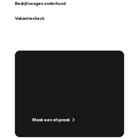
Bedrijfswagen onderhoud
Vakantiecheck
Plan een
Werkplaatsafspraak
Is uw auto toe aan Onderhoud,
Bandenwissel of een Vakantiecheck? Plan
online een afspraak!
Maak een afspraak