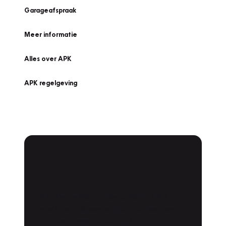
Garageafspraak
Meer informatie
Alles over APK
APK regelgeving
APK Keuring bij
Vakgarage!
Is het weer tijd voor de jaarlijkse APK? Ga
snel naar Vakgarage bij u in de buurt, en ga
zonder zorgen de weg op!