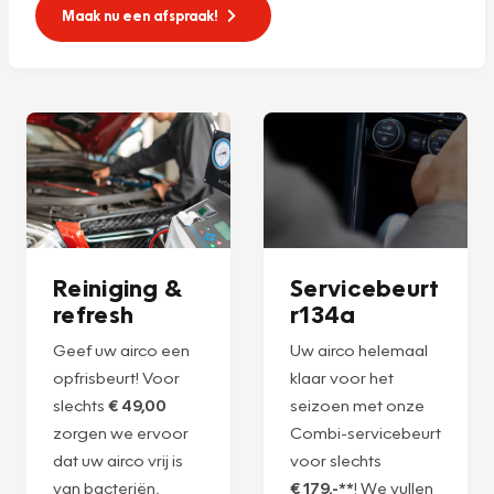
Maak nu een afspraak!
Reiniging &
Servicebeurt
refresh
r134a
Geef uw airco een
Uw airco helemaal
opfrisbeurt! Voor
klaar voor het
slechts
€ 49,00
seizoen met onze
zorgen we ervoor
Combi-servicebeurt
dat uw airco vrij is
voor slechts
van bacteriën,
€ 179,-**
! We vullen