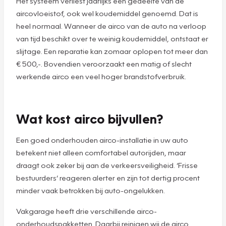
Het systeem verliest jaarlijks een gedeelte van de
aircovloeistof, ook wel koudemiddel genoemd. Dat is
heel normaal. Wanneer de airco van de auto na verloop
van tijd beschikt over te weinig koudemiddel, ontstaat er
slijtage. Een reparatie kan zomaar oplopen tot meer dan
€ 500,-. Bovendien veroorzaakt een matig of slecht
werkende airco een veel hoger brandstofverbruik.
Wat kost airco bijvullen?
Een goed onderhouden airco-installatie in uw auto
betekent niet alleen comfortabel autorijden, maar
draagt ook zeker bij aan de verkeersveiligheid. ‘Frisse
bestuurders’ reageren alerter en zijn tot dertig procent
minder vaak betrokken bij auto-ongelukken.
Vakgarage heeft drie verschillende airco-
onderhoudspakketten. Daarbij reinigen wij de airco