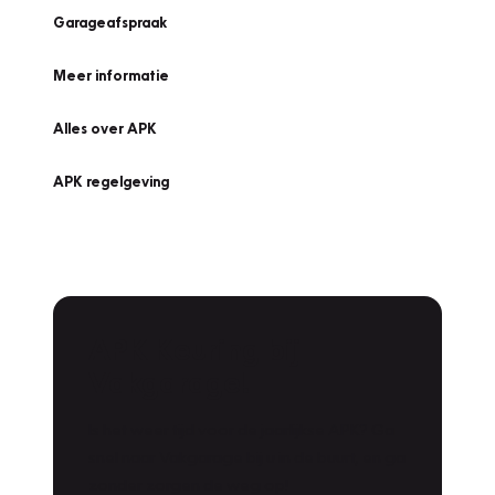
Garageafspraak
Meer informatie
Alles over APK
APK regelgeving
APK Keuring bij
Vakgarage!
Is het weer tijd voor de jaarlijkse APK? Ga
snel naar Vakgarage bij u in de buurt, en ga
zonder zorgen de weg op!