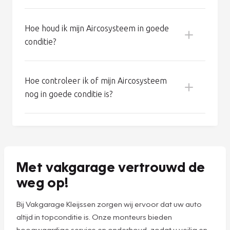
Wat houdt de Aircoservice van Vakgarage
in?
Hoe werkt het Aircosysteem van mijn
auto?
Hoe houd ik mijn Aircosysteem in goede
conditie?
Koel een erg warme auto eerst met open
ramen en deuren, zodat de meeste warmte
Hoe controleer ik of mijn Aircosysteem
kan vervliegen.
nog in goede conditie is?
Schakel de airco vijf minuten voor aankomst
uit: zo beperkt u condensvorming en