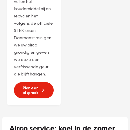
Servicebeurt
r1234yf
Ervaar de ultieme
verwennerij voor
uw airco met onze
Combi-servicebeurt
voor
€ 225,-***
! We
vullen het
koudemiddel bij en
recyclen het
volgens de officiële
STEK-eisen.
Daarnaast reinigen
we uw airco
grondig en geven
we deze een
verfrissende geur