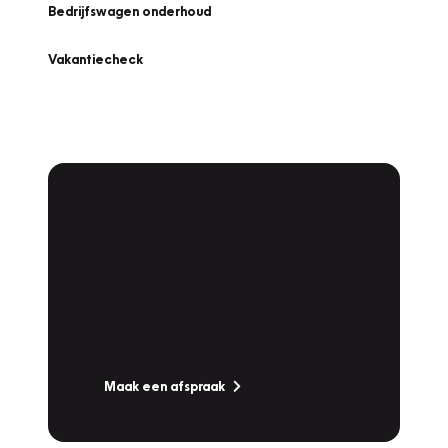
Bedrijfswagen onderhoud
Vakantiecheck
Plan een
Werkplaatsafspraak
Is uw auto toe aan Onderhoud,
Bandenwissel of een Vakantiecheck? Plan
online een afspraak!
Maak een afspraak