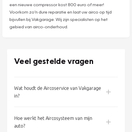
Goed airco-onderhoud voorkomt problemen. Aan een
goed werkende airco raakt u zo gewend. En dan kunt u al
gauw denken dat het systeem helemaal geen
onderhoud nodig heeft. Maar niets is minder waar: zelfs
een goed werkende airco verliest 8% tot 10%
koudemiddel per jaar. En dus wordt de koelcapaciteit van
uw auto na een paar jaar fors minder. Bovendien kan een
tekort aan koudemiddel de compressor beschadigen. En
een nieuwe compressor kost 800 euro of meer!
Voorkom zo’n dure reparatie en laat uw airco op tijd
bijvullen bij Vakgarage. Wij zijn specialisten op het
gebied van airco-onderhoud.
Veel gestelde vragen