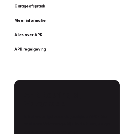
Garageafspraak
Meer informatie
Alles over APK
APK regelgeving
APK Keuring bij
Vakgarage!
Is het weer tijd voor de jaarlijkse APK? Ga
snel naar Vakgarage bij u in de buurt, en ga
zonder zorgen de weg op!