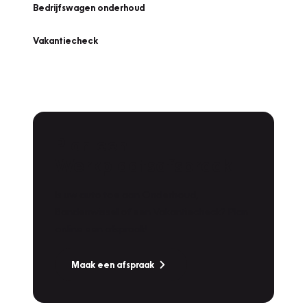
Bedrijfswagen onderhoud
Vakantiecheck
Plan een
Werkplaatsafspraak
Is uw auto toe aan Onderhoud,
Bandenwissel of een Vakantiecheck? Plan
online een afspraak!
Maak een afspraak