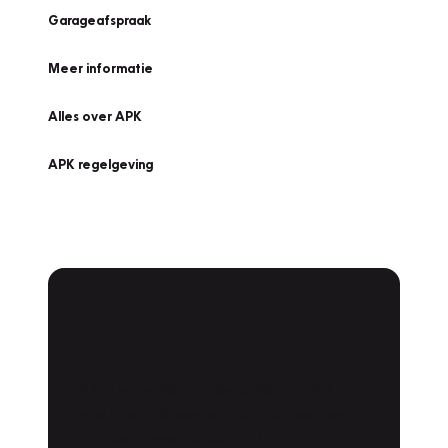
Garageafspraak
Meer informatie
Alles over APK
APK regelgeving
APK Keuring bij
Vakgarage!
Is het weer tijd voor de jaarlijkse APK? Ga
snel naar Vakgarage bij u in de buurt, en ga
zonder zorgen de weg op!