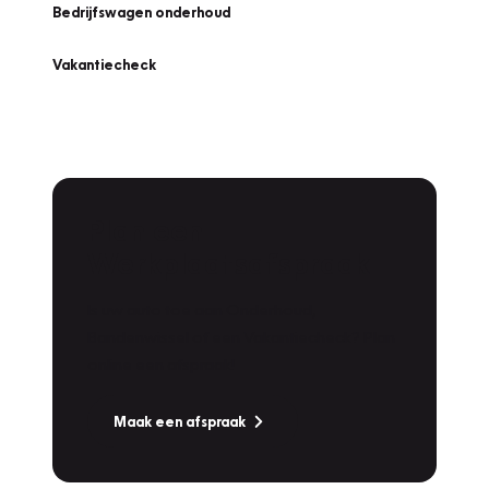
Bedrijfswagen onderhoud
Vakantiecheck
Plan een
Werkplaatsafspraak
Is uw auto toe aan Onderhoud,
Bandenwissel of een Vakantiecheck? Plan
online een afspraak!
Maak een afspraak