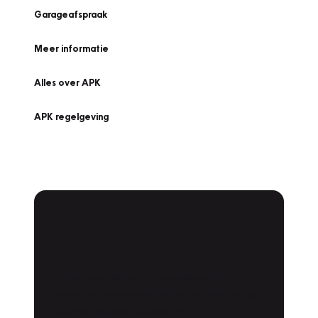
Garageafspraak
Meer informatie
Alles over APK
APK regelgeving
APK Keuring bij
Vakgarage!
Is het weer tijd voor de jaarlijkse APK? Ga
snel naar Vakgarage bij u in de buurt, en ga
zonder zorgen de weg op!