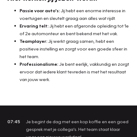
Passie voor auto’s:
Jij hebt een enorme interesse in
voertuigen en sleutelt graag aan alles wat rijdt.
Ervaring telt:
Jij hebt een afgeronde opleiding tot 1e
of 2e automonteur en bent bekend met het vak.
Teamplayer:
Jij werkt graag samen, hebt een
positieve instelling en zorgt voor een goede sfeer in
het team.
Professionalisme:
Je bent eerlijk, vakkundig en zorgt
ervoor dat iedere klant tevreden is met het resultaat
van jouw werk.
07:45
Je begint de dag met een kop koffie en een goed
gesprek met je collega’s. Het team staat klaar
voor een nieuwe werkdag!