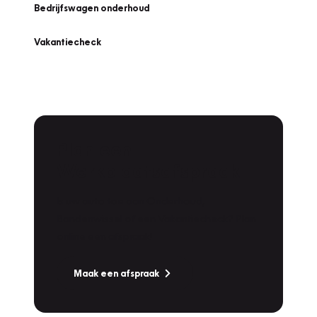
Bedrijfswagen onderhoud
Vakantiecheck
Plan een
Werkplaatsafspraak
Is uw auto toe aan Onderhoud,
Bandenwissel of een Vakantiecheck? Plan
online een afspraak!
Maak een afspraak