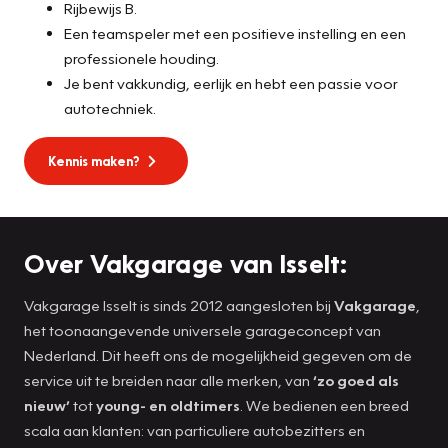
Rijbewijs B.
Een teamspeler met een positieve instelling en een
professionele houding.
Je bent vakkundig, eerlijk en hebt een passie voor
autotechniek.
Kennis maken?
Over Vakgarage van Isselt:
Vakgarage Isselt is sinds 2012 aangesloten bij
Vakgarage
,
het toonaangevende universele garageconcept van
Nederland. Dit heeft ons de mogelijkheid gegeven om de
service uit te breiden naar alle merken, van
‘zo goed als
nieuw’
tot
young- en oldtimers
. We bedienen een breed
scala aan klanten: van particuliere autobezitters en