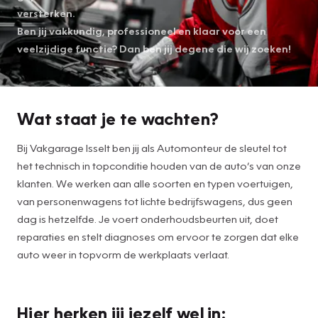
versterken.
Ben jij vakkundig, professioneel en klaar voor een
veelzijdige functie? Dan ben jij degene die wij zoeken!
Wat staat je te wachten?
Bij Vakgarage Isselt ben jij als Automonteur de sleutel tot
het technisch in topconditie houden van de auto’s van onze
klanten. We werken aan alle soorten en typen voertuigen,
van personenwagens tot lichte bedrijfswagens, dus geen
dag is hetzelfde. Je voert onderhoudsbeurten uit, doet
reparaties en stelt diagnoses om ervoor te zorgen dat elke
auto weer in topvorm de werkplaats verlaat.
Hier herken jij jezelf wel in: