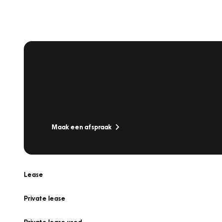
Plan een
Werkplaatsafspraak
Is uw auto toe aan Onderhoud, Bandenwissel of een Va
Maak een afspraak
Lease
Private lease