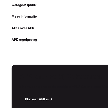
Garageafspraak
Meer informatie
Alles over APK
APK regelgeving
APK Keuring bij Vakgarage!
Is het weer tijd voor de jaarlijkse APK? Ga snel naar V
Plan een APK in