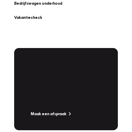
Bedrijfswagen onderhoud
Vakantiecheck
Plan een
Werkplaatsafspraak
Is uw auto toe aan Onderhoud,
Bandenwissel of een Vakantiecheck? Plan
online een afspraak!
Maak een afspraak