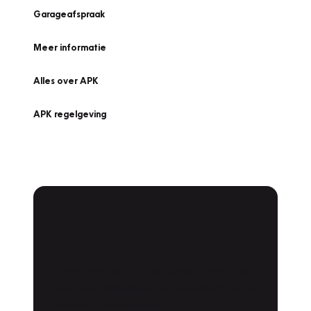
Garageafspraak
Meer informatie
Alles over APK
APK regelgeving
APK Keuring bij
Vakgarage!
Is het weer tijd voor de jaarlijkse APK? Ga
snel naar Vakgarage bij u in de buurt, en ga
zonder zorgen de weg op!