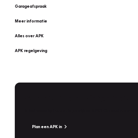
Garageafspraak
Meer informatie
Alles over APK
APK regelgeving
APK Keuring bij Vakgarage!
Is het weer tijd voor de jaarlijkse APK? Ga snel naar V
Plan een APK in