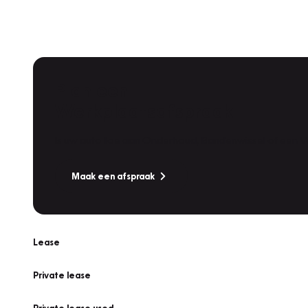
Plan een
Werkplaatsafspraak
Is uw auto toe aan Onderhoud, Bandenwissel of een Va
Maak een afspraak
Lease
Private lease