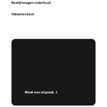
Bedrijfswagen onderhoud
Vakantiecheck
Plan een
Werkplaatsafspraak
Is uw auto toe aan Onderhoud,
Bandenwissel of een Vakantiecheck? Plan
online een afspraak!
Maak een afspraak