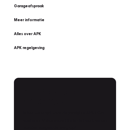
Garageafspraak
Meer informatie
Alles over APK
APK regelgeving
APK Keuring bij
Vakgarage!
Is het weer tijd voor de jaarlijkse APK? Ga
snel naar Vakgarage bij u in de buurt, en ga
zonder zorgen de weg op!