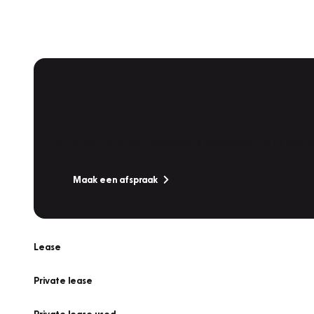
Plan een
Werkplaatsafspraak
Is uw auto toe aan Onderhoud, Bandenwissel of een Va
Maak een afspraak
Lease
Private lease