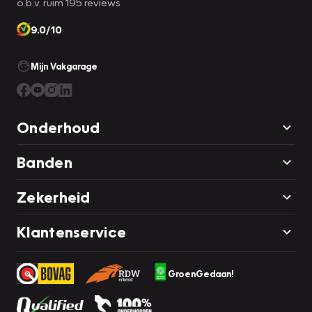
o.b.v. ruim 195 reviews
9.0/10
Mijn Vakgarage
Onderhoud
Banden
Zekerheid
Klantenservice
GroenGedaan!