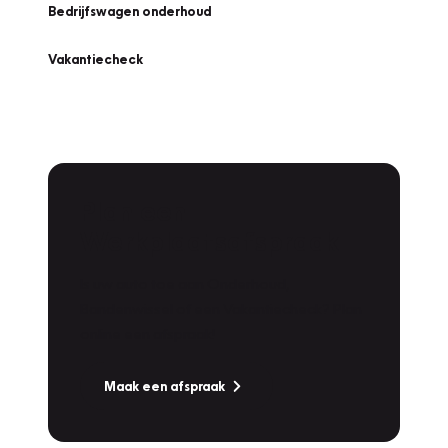
Bedrijfswagen onderhoud
Vakantiecheck
Plan een
Werkplaatsafspraak
Is uw auto toe aan Onderhoud,
Bandenwissel of een Vakantiecheck? Plan
online een afspraak!
Maak een afspraak