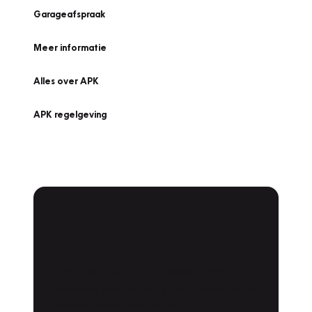
Garageafspraak
Meer informatie
Alles over APK
APK regelgeving
APK Keuring bij
Vakgarage!
Is het weer tijd voor de jaarlijkse APK? Ga
snel naar Vakgarage bij u in de buurt, en ga
zonder zorgen de weg op!